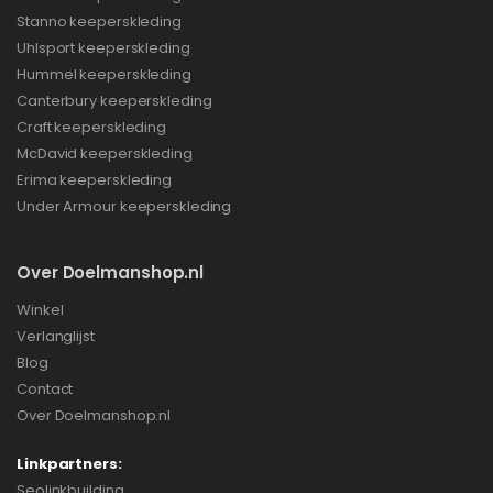
Stanno keeperskleding
Uhlsport keeperskleding
Hummel keeperskleding
Canterbury keeperskleding
Craft keeperskleding
McDavid keeperskleding
Erima keeperskleding
Under Armour keeperskleding
Over Doelmanshop.nl
Winkel
Verlanglijst
Blog
Contact
Over Doelmanshop.nl
Linkpartners:
Seolinkbuilding