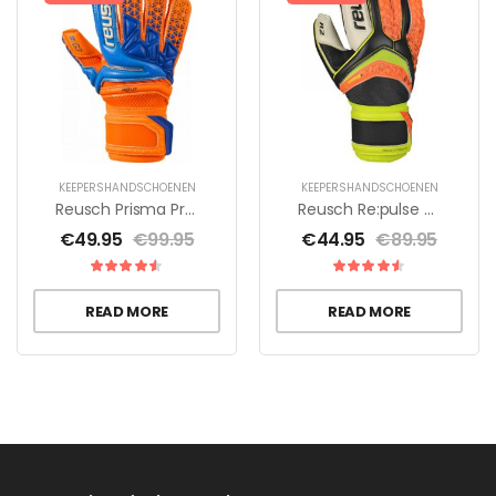
KEEPERSHANDSCHOENEN
KEEPERSHANDSCHOENEN
Reusch Prisma Pro G3
Reusch Re:pulse Pro A2 Stormbloxx
€
49.95
€
99.95
€
44.95
€
89.95
READ MORE
READ MORE