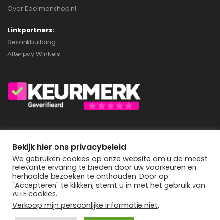
Over Doelmanshop.nl
Linkpartners:
Seolinkbuilding
Afterpay Winkels
Privacybeleid
Bekijk hier ons privacybeleid
We gebruiken cookies op onze website om u de meest
relevante ervaring te bieden door uw voorkeuren en
herhaalde bezoeken te onthouden. Door op
Doelmanshop.nl © 2022. All Rights Reserved
"Accepteren" te klikken, stemt u in met het gebruik van
ALLE cookies.
Verkoop mijn persoonlijke informatie niet
.