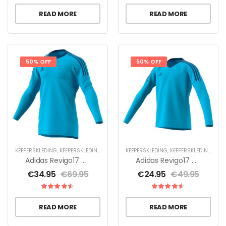
READ MORE
READ MORE
50% OFF
50% OFF
KEEPERSKLEDING
,
KEEPERSKLEDING SALE
,
KEEPERSSHIRTS
KEEPERSKLEDING
,
KEEPERSKLEDING SALE
Adidas Revigo17 GK Unisex
Adidas Revigo17 GK Y Jr
€
34.95
€
69.95
€
24.95
€
49.95
READ MORE
READ MORE