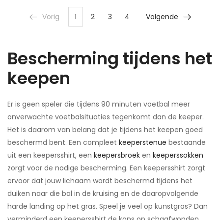
Vorig
1
2
3
4
Volgende
Bescherming tijdens het
keepen
Er is geen speler die tijdens 90 minuten voetbal meer
onverwachte voetbalsituaties tegenkomt dan de keeper.
Het is daarom van belang dat je tijdens het keepen goed
beschermd bent. Een compleet
keeperstenue
bestaande
uit een keepersshirt, een
keepersbroek
en
keeperssokken
zorgt voor de nodige bescherming. Een keepersshirt zorgt
ervoor dat jouw lichaam wordt beschermd tijdens het
duiken naar die bal in de kruising en de daaropvolgende
harde landing op het gras. Speel je veel op kunstgras? Dan
verminderd een keepersshirt de kans op schaafwonden