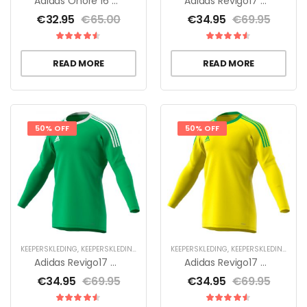
Adidas Onore 16 GK Unisex
Adidas Revigo17 GK
€
32.95
€
65.00
€
34.95
€
69.95
READ MORE
READ MORE
50% OFF
50% OFF
KEEPERSKLEDING
,
KEEPERSKLEDING SALE
,
KEEPERSSHIRTS
KEEPERSKLEDING
,
KEEPERSKLEDING SALE
Adidas Revigo17 GK
Adidas Revigo17 GK Unisex
€
34.95
€
69.95
€
34.95
€
69.95