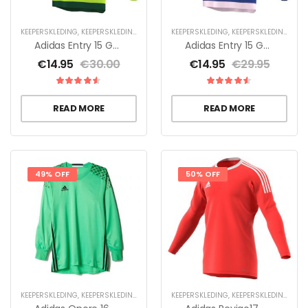
KEEPERSKLEDING
,
KEEPERSKLEDING SALE
,
KEEPERSKLEDING VOOR KINDEREN
KEEPERSKLEDING
,
KEEPERSKLEDING SALE
,
KEEPERS
Adidas Entry 15 GK Jr
Adidas Entry 15 GK Unisex
€
14.95
€
30.00
€
14.95
€
29.95
READ MORE
READ MORE
49% OFF
50% OFF
KEEPERSKLEDING
,
KEEPERSKLEDING SALE
,
KEEPERSSHIRTS
KEEPERSKLEDING
,
KEEPERSKLEDING SALE