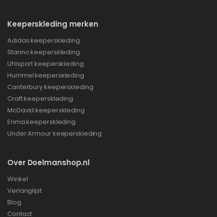
Keeperskleding merken
Adidas keeperskleding
Stanno keeperskleding
Uhlsport keeperskleding
Hummel keeperskleding
Canterbury keeperskleding
Craft keeperskleding
McDavid keeperskleding
Erima keeperskleding
Under Armour keeperskleding
Over Doelmanshop.nl
Winkel
Verlanglijst
Blog
Contact