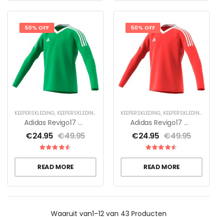
50% OFF
50% OFF
KEEPERSKLEDING
,
KEEPERSKLEDING SALE
,
KEEPERSKLEDING VOOR KINDEREN
KEEPERSKLEDING
,
KEEPERSKLEDING SALE
,
KEEPERS
Adidas Revigo17 GK Y Jr
Adidas Revigo17 GK Y Jr
€
24.95
€
49.95
€
24.95
€
49.95
READ MORE
READ MORE
Waaruit
van1–12 van 43
Producten