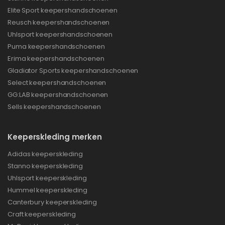
Elite Sport keepershandschoenen
Reusch keepershandschoenen
Uhlsport keepershandschoenen
Puma keepershandschoenen
Erima keepershandschoenen
Gladiator Sports keepershandschoenen
Select keepershandschoenen
GG:LAB keepershandschoenen
Sells keepershandschoenen
Keeperskleding merken
Adidas keeperskleding
Stanno keeperskleding
Uhlsport keeperskleding
Hummel keeperskleding
Canterbury keeperskleding
Craft keeperskleding