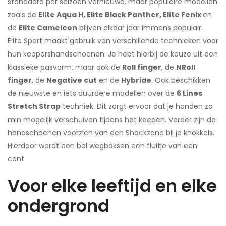
standaard per seizoen vernieuwd, maar populaire modellen
zoals de
Elite Aqua H, Elite Black Panther, Elite Fenix
en
de
Elite Cameleon
blijven elkaar jaar immens populair.
Elite Sport maakt gebruik van verschillende technieken voor
hun keepershandschoenen. Je hebt hierbij de keuze uit een
klassieke pasvorm, maar ook de
Roll finger
, de
NRoll
finger
, de
Negative cut
en de
Hybride
. Ook beschikken
de nieuwste en iets duurdere modellen over de
6 Lines
Stretch Strap
techniek. Dit zorgt ervoor dat je handen zo
min mogelijk verschuiven tijdens het keepen. Verder zijn de
handschoenen voorzien van een
Shockzone
bij je knokkels.
Hierdoor wordt een bal wegboksen een fluitje van een
cent.
Voor elke leeftijd en elke
ondergrond