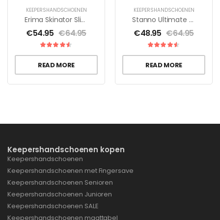
KEEPERSHANDSCHOENEN
KEEPERSHANDSCHOENEN
Erima Skinator Slim RF
Stanno Ultimate Grip Aqua RFH II
€
54.95
€
64.95
€
48.95
€
64.95
READ MORE
READ MORE
Keepershandschoenen kopen
Keepershandschoenen
Keepershandschoenen met Fingersave
Keepershandschoenen Senioren
Keepershandschoenen Junioren
Keepershandschoenen SALE
Keepershandschoenen maattabel