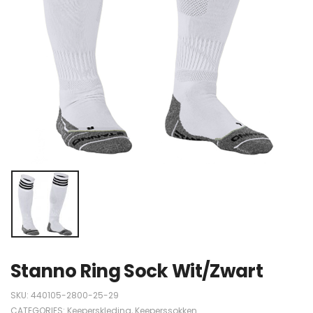
Stanno Ring Sock Wit/Zwart
SKU:
440105-2800-25-29
CATEGORIES:
Keeperskleding
,
Keeperssokken