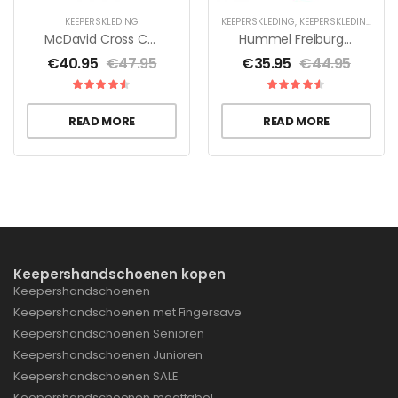
KEEPERSKLEDING
KEEPERSKLEDING
,
KEEPERSKLEDING VOOR KINDEREN
McDavid Cross Compression Short
Hummel Freiburg Keeper Set
€
40.95
€
47.95
€
35.95
€
44.95
READ MORE
READ MORE
Keepershandschoenen kopen
Keepershandschoenen
Keepershandschoenen met Fingersave
Keepershandschoenen Senioren
Keepershandschoenen Junioren
Keepershandschoenen SALE
Keepershandschoenen maattabel