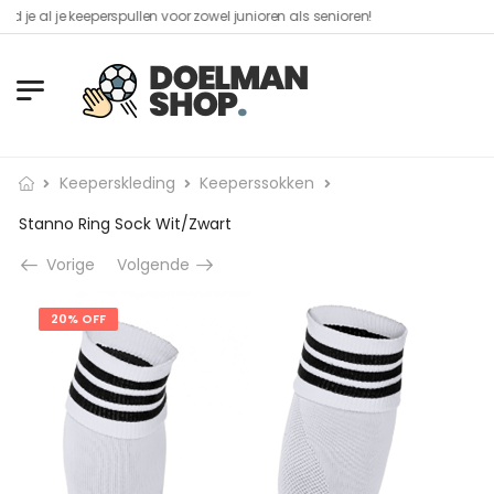
l je keeperspullen voor zowel junioren als senioren!​
Keeperskleding
Keeperssokken
Stanno Ring Sock Wit/Zwart
Vorige
Volgende
20% OFF