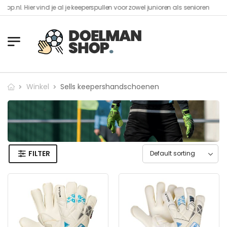
ier vind je al je keeperspullen voor zowel junioren als senioren!​
Winkel
Sells keepershandschoenen
FILTER