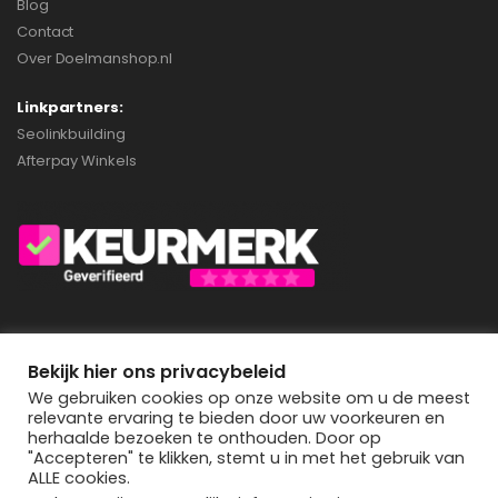
Blog
Contact
Over Doelmanshop.nl
Linkpartners:
Seolinkbuilding
Afterpay Winkels
Privacybeleid
Bekijk hier ons privacybeleid
We gebruiken cookies op onze website om u de meest
relevante ervaring te bieden door uw voorkeuren en
herhaalde bezoeken te onthouden. Door op
Doelmanshop.nl © 2022. All Rights Reserved
"Accepteren" te klikken, stemt u in met het gebruik van
ALLE cookies.