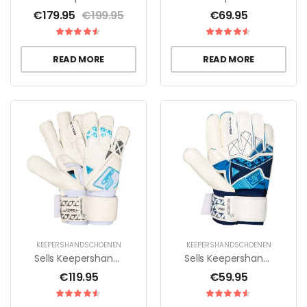
€
179.95
€
199.95
€
69.95
READ MORE
READ MORE
KEEPERSHANDSCHOENEN
KEEPERSHANDSCHOENEN
Sells Keepershandschoenen Total Contact Aqua H20 – Wit/Zwart/Blauw
Sells Keepershandschoenen Wrap Aqua Cyclone – Wit/Navy/Blauw
€
119.95
€
59.95