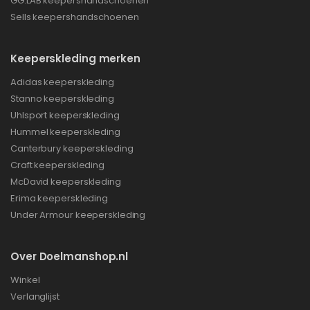
GG:LAB keepershandschoenen
Sells keepershandschoenen
Keeperskleding merken
Adidas keeperskleding
Stanno keeperskleding
Uhlsport keeperskleding
Hummel keeperskleding
Canterbury keeperskleding
Craft keeperskleding
McDavid keeperskleding
Erima keeperskleding
Under Armour keeperskleding
Over Doelmanshop.nl
Winkel
Verlanglijst