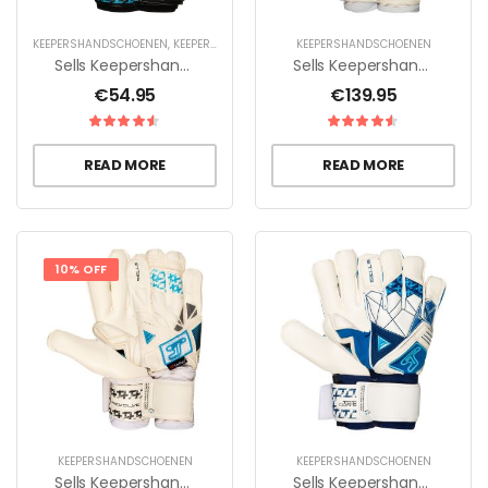
KEEPERSHANDSCHOENEN
,
KEEPERSHANDSCHOENEN VOOR KINDEREN
KEEPERSHANDSCHOENEN
Sells Keepershandschoenen F3 Aqua Dusk – Zwart/Blauw Kinderen
Sells Keepershandschoenen F3 Aqua Ultieme – Wit/Zwart/Blauw
€
54.95
€
139.95
READ MORE
READ MORE
10% OFF
KEEPERSHANDSCHOENEN
KEEPERSHANDSCHOENEN
Sells Keepershandschoenen Revolve Aqua Ultieme – Wit/Zwart/Blauw
Sells Keepershandschoenen Total Contact Aqua Cyclone – Wit/Navy/Blauw