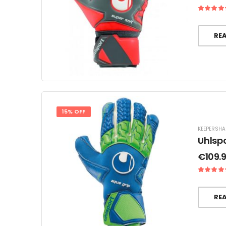
RE
15% OFF
KEEPERSH
Uhlsp
€
109.
RE