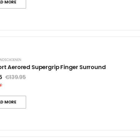
AD MORE
ANDSCHOENEN
ort Aerored Supergrip Finger Surround
5
€
139.95
AD MORE