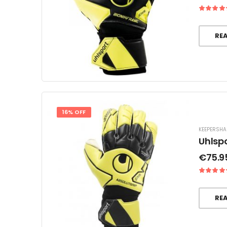
RE
16% OFF
KEEPERSH
Uhlsp
€
75.9
RE