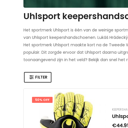
Uhlsport keepershands
Het sportmerk Uhlsport is één van de weinige sport
van Uhlsport keepershandschoenen. Lukáš Hrádecký
Het sportmerk Uhlsport maakte kort na de Tweede 
populair. Dit zorgde ervoor dat Uhlsport daarna uit
toonaangevend zijn in het veld? Bekijk dan snel h
FILTER
50% OFF
KEEPERSH
Uhlsp
€
44.9