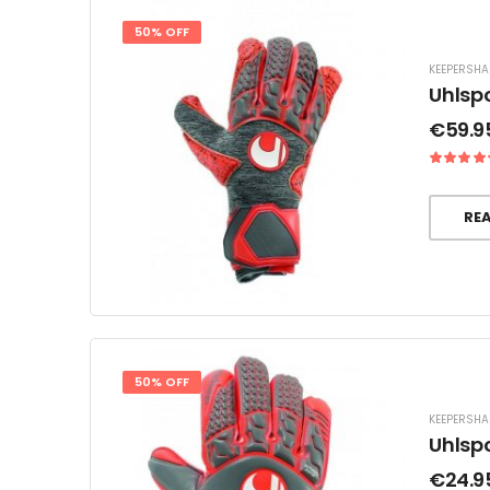
50% OFF
KEEPERSH
Uhlsp
€
59.9
RE
50% OFF
KEEPERSH
Uhlsp
€
24.9