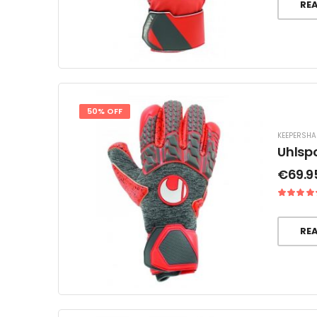
RE
50% OFF
KEEPERSH
Uhlsp
€
69.9
RE