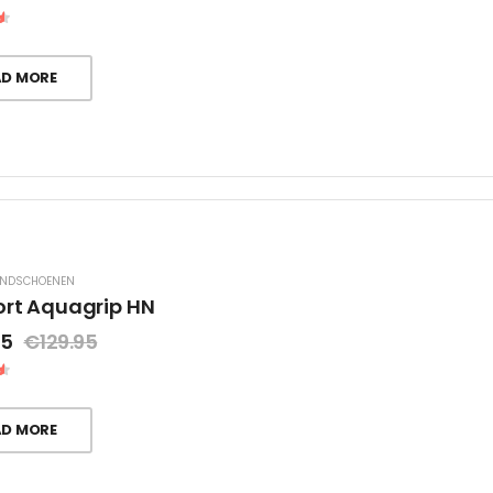
AD MORE
ANDSCHOENEN
ort Aquagrip HN
95
€
129.95
AD MORE