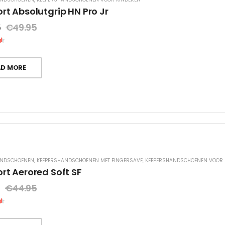
rt Absolutgrip HN Pro Jr
5
€
49.95
AD MORE
ANDSCHOENEN
,
KEEPERSHANDSCHOENEN MET FINGERSAVE
,
KEEPERSHANDSCHOENEN VOOR 
rt Aerored Soft SF
5
€
44.95