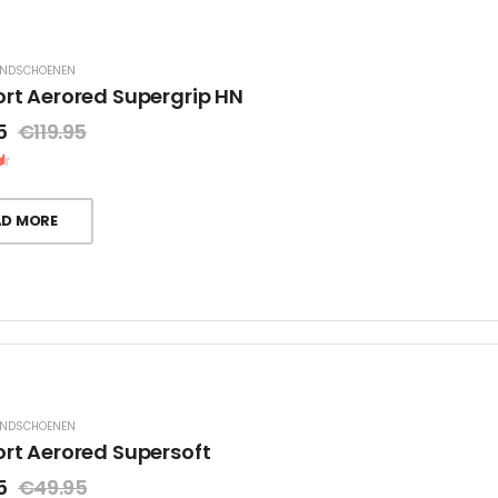
ANDSCHOENEN
ort Aerored Supergrip HN
5
€
119.95
AD MORE
ANDSCHOENEN
ort Aerored Supersoft
5
€
49.95