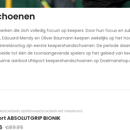
choenen
merken die zich volledig focust op keepers. Door hun focus en 
, Edouard Mendy en Oliver Baumann keepen wekelijks op het h
Wereldoorlog zijn eerste keepershandschoenen. De periode da
groeide tot één de toonaangevende spelers op het gebied van ke
et ruime aanbod Uhlsport keepershandschoenen op Doelmanshop.
ANDSCHOENEN
,
KEEPERSHANDSCHOENEN MET FINGERSAVE
ort ABSOLUTGRIP BIONIK
5
€
89.95