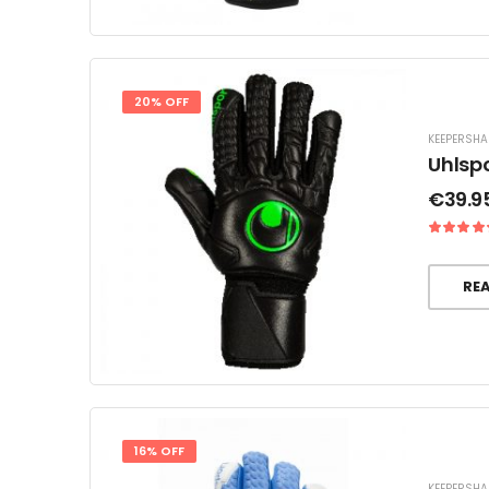
20% OFF
KEEPERSH
Uhlsp
€
39.9
RE
16% OFF
KEEPERSH