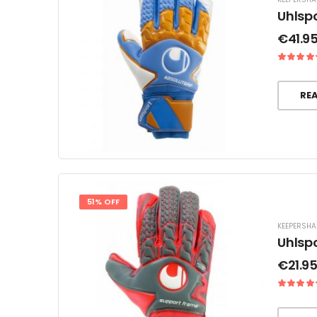
Uhlspo
€
41.9
RE
51% OFF
KEEPERSH
Uhlspo
€
21.9