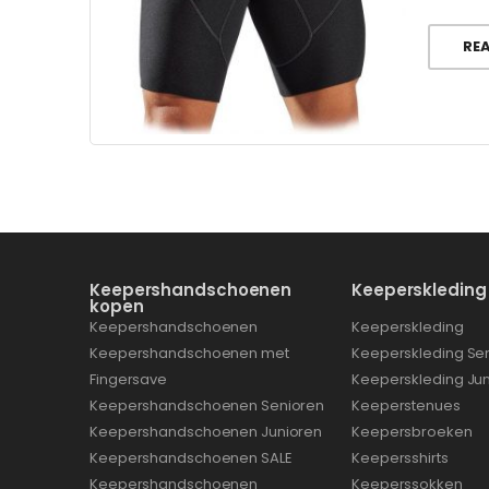
RE
Keepershandschoenen
Keeperskleding
kopen
Keepershandschoenen
Keeperskleding
Keepershandschoenen met
Keeperskleding Se
Fingersave
Keeperskleding Ju
Keepershandschoenen Senioren
Keeperstenues
Keepershandschoenen Junioren
Keepersbroeken
Keepershandschoenen SALE
Keepersshirts
Keepershandschoenen
Keeperssokken