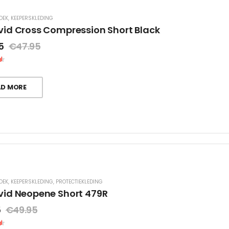
OEK
,
KEEPERSKLEDING
id Cross Compression Short Black
5
€
47.95
AD MORE
OEK
,
KEEPERSKLEDING
,
PROTECTIEKLEDING
id Neopene Short 479R
5
€
49.95