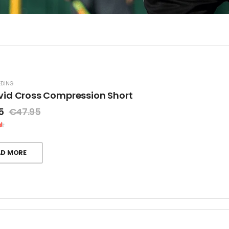
EDING
id Cross Compression Short
5
€
47.95
AD MORE