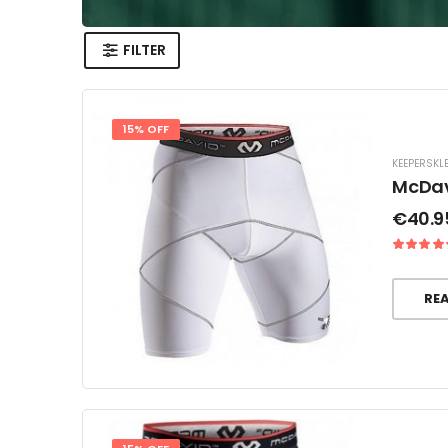
FILTER
15% OFF
KEEPERSKL
McDav
€
40.9
RE