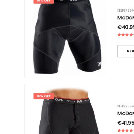
15% OFF
KEEPERSBR
McDav
€
40.9
RE
16% OFF
KEEPERSBR
McDav
€
41.9