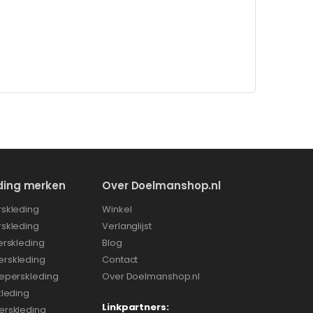
ding merken
Over Doelmanshop.nl
skleding
Winkel
skleding
Verlanglijst
erskleding
Blog
rskleding
Contact
eperskleding
Over Doelmanshop.nl
kleding
Linkpartners:
erskleding