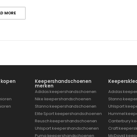
AD MORE
 kopen
Keepershandschoenen
Keeperskle
merken
Adidas keepershandschoenen
Adidas keeper
nioren
Nike keepershandschoenen
Stanno keeper
nioren
Stanno keepershandschoenen
Uhlsport keep
Elite Sport keepershandschoenen
Hummel keepe
Reusch keepershandschoenen
Canterbury ke
Uhlsport keepershandschoenen
Craft keepers
Puma keepershandschoenen
McDavid keep